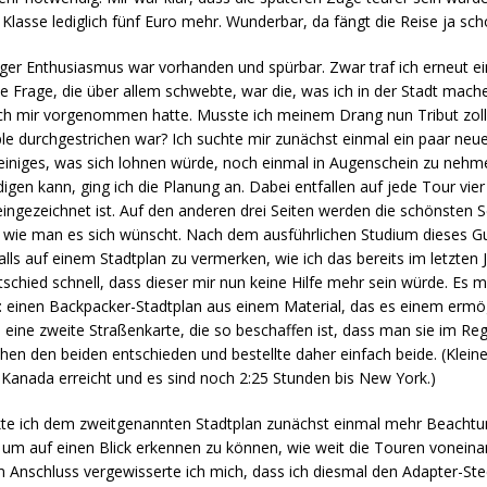
Klasse lediglich fünf Euro mehr. Wunderbar, da fängt die Reise ja scho
er Enthusiasmus war vorhanden und spürbar. Zwar traf ich erneut ein
iche Frage, die über allem schwebte, war die, was ich in der Stadt ma
 ich mir vorgenommen hatte. Musste ich meinem Drang nun Tribut zolle
e durchgestrichen war? Ich suchte mir zunächst einmal ein paar neue 
 einiges, was sich lohnen würde, noch einmal in Augenschein zu nehm
digen kann, ging ich die Planung an. Dabei entfallen auf jede Tour vi
eingezeichnet ist. Auf den anderen drei Seiten werden die schönsten 
, wie man es sich wünscht. Nach dem ausführlichen Studium dieses Gui
ls auf einem Stadtplan zu vermerken, wie ich das bereits im letzten J
hied schnell, dass dieser mir nun keine Hilfe mehr sein würde. Es mu
 einen Backpacker-Stadtplan aus einem Material, das es einem ermögl
d eine zweite Straßenkarte, die so beschaffen ist, dass man sie im R
chen den beiden entschieden und bestellte daher einfach beide. (Klein
 Kanada erreicht und es sind noch 2:25 Stunden bis New York.)
nkte ich dem zweitgenannten Stadtplan zunächst einmal mehr Beachtu
en, um auf einen Blick erkennen zu können, wie weit die Touren vonei
 Anschluss vergewisserte ich mich, dass ich diesmal den Adapter-Ste