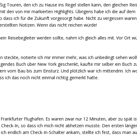
ißig Touren, den ich zu Hause ins Regel stellen kann, den gleichen Reis
 mit den von mir markierten Highlights. Übrigens habe ich die auf d
o dass ich für die Zukunft vorgesorgt habe. Nicht zu vergessen ware
erstellten Notizen. Wenn das nicht reichen würde!
in Reisebegleiter werden sollte, nahm ich gleich alles mit. Vor Ort w
en steckte, notierte ich mir immer mehr, was ich unbedingt sehen wollt
agendes Buch über New York geschenkt, kaufte mir selber ein Buch 
 vom Bau bis zum Einsturz. Und plötzlich war ich mittendrin. Ich wo
s ich das noch nicht einmal richtig gemerkt hatte.
rankfurter Flughafen. Es waren zwar nur 12 Minuten, aber zu spät is
d Check-In, so dass ich mich nicht abhetzen musste. Den ersten läng
s ich endlich am Check-In-Schalter ankam, stellte ich fest, dass man 