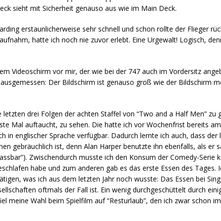
ck sieht mit Sicherheit genauso aus wie im Main Deck.
ding erstaunlicherweise sehr schnell und schon rollte der Flieger r
t aufnahm, hatte ich noch nie zuvor erlebt. Eine Urgewalt! Logisch, 
dem Videoschirm vor mir, der wie bei der 747 auch im Vordersitz ange
s ausgemessen: Der Bildschirm ist genauso groß wie der Bildschirm m
e letzten drei Folgen der achten Staffel von “Two and a Half Men” zu 
ste Mal auftaucht, zu sehen. Die hatte ich vor Wochenfrist bereits am
ich in englischer Sprache verfügbar. Dadurch lernte ich auch, dass de
en gebräuchlich ist, denn Alan Harper benutzte ihn ebenfalls, als er 
 fassbar”). Zwischendurch musste ich den Konsum der Comedy-Serie k
eschlafen habe und zum anderen gab es das erste Essen des Tages. Ic
tätigen, was ich aus dem letzten Jahr noch wusste: Das Essen bei Sin
llschaften oftmals der Fall ist. Ein wenig durchgeschüttelt durch ein
el meine Wahl beim Spielfilm auf “Resturlaub”, den ich zwar schon i