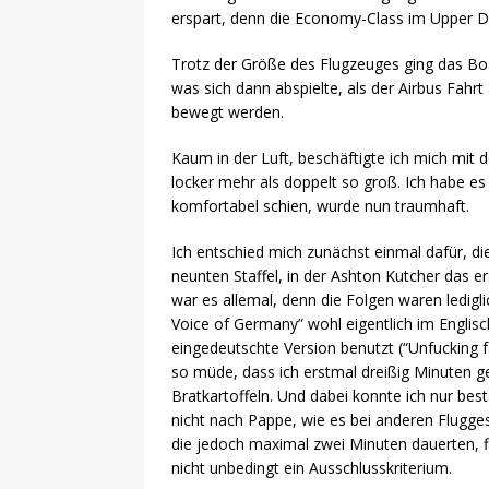
erspart, denn die Economy-Class im Upper De
Trotz der Größe des Flugzeuges ging das Boar
was sich dann abspielte, als der Airbus Fahr
bewegt werden.
Kaum in der Luft, beschäftigte ich mich mit 
locker mehr als doppelt so groß. Ich habe e
komfortabel schien, wurde nun traumhaft.
Ich entschied mich zunächst einmal dafür, di
neunten Staffel, in der Ashton Kutcher das er
war es allemal, denn die Folgen waren ledigl
Voice of Germany” wohl eigentlich im Englisch
eingedeutschte Version benutzt (“Unfucking
so müde, dass ich erstmal dreißig Minuten g
Bratkartoffeln. Und dabei konnte ich nur bes
nicht nach Pappe, wie es bei anderen Fluggese
die jedoch maximal zwei Minuten dauerten, fi
nicht unbedingt ein Ausschlusskriterium.