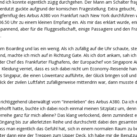
d ich konnte eigentlich zügig durchgehen. Der Mann am Schalter frag
erdutzt guckte aufgrund der komischen Fragestellung. Extra gebucht, w
ungfernflug des Airbus A380 von Frankfurt nach New York durchführen
06.50 Uhr zu einem kleinen Empfang ein. Als mir das erklärt wurde, er
 spannend, aber für die Fluggesellschaft, einige Passagiere und den F
.
m Boarding und las ein wenig. Als ich zufällig auf die Uhr schaute, ste
sind, machte ich mich auf in Richtung Gate. Als ich dort ankam, sah i
der Chef des Frankfurter Flughafens, der Europachef von Singapore Air
 Kleidung verriet, dass es sich dabei nicht um Economy-Reisende han
aus Singapur, die einen Löwentanz aufführte, der Glück bringen soll 
k der zivilen Luftfahrt zufälligerweise mittendrin war, dann musste 
ichtiggehend überwältigt vom “Innenleben” des Airbus A380. Da ich e
gehofft hatte, buchte ich dabei noch einmal meinen Sitzplatz um, denn 
reihe ganz für mich alleine? Das klang verlockend, denn zumindest ein 
ingang bis zur allerletzten Reihe und durchschritt dabei den gesam
dass man eigentlich das Gefühl hat, sich in einem normalen Raum zu b
hinter dann eine der Treppen zum Upper Deck. Ich habe mir die Benutz