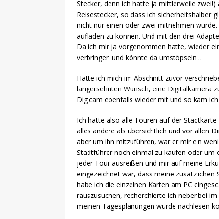
Stecker, denn ich hatte ja mittlerweile zwei!
Reisestecker, so dass ich sicherheitshalber 
nicht nur einen oder zwei mitnehmen würde. D
aufladen zu können. Und mit den drei Adapte
Da ich mir ja vorgenommen hatte, wieder ein
verbringen und könnte da umstöpseln…
Hatte ich mich im Abschnitt zuvor verschrieb
langersehnten Wunsch, eine Digitalkamera z
Digicam ebenfalls wieder mit und so kam ich
Ich hatte also alle Touren auf der Stadtkar
alles andere als übersichtlich und vor allen 
aber um ihn mitzuführen, war er mir ein weni
Stadtführer noch einmal zu kaufen oder um e
jeder Tour ausreißen und mir auf meine Erkun
eingezeichnet war, dass meine zusätzlichen
habe ich die einzelnen Karten am PC eingesc
rauszusuchen, recherchierte ich nebenbei im
meinen Tagesplanungen würde nachlesen kön