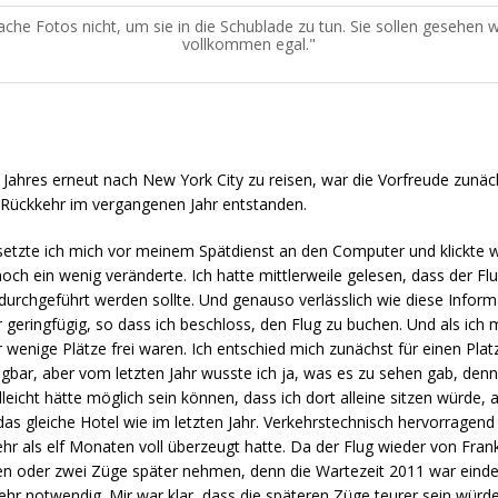
mache Fotos nicht, um sie in die Schublade zu tun. Sie sollen gesehen w
vollkommen egal.
ahres erneut nach New York City zu reisen, war die Vorfreude zunächs
 Rückkehr im vergangenen Jahr entstanden.
tzte ich mich vor meinem Spätdienst an den Computer und klickte wie
noch ein wenig veränderte. Ich hatte mittlerweile gelesen, dass der Fl
urchgeführt werden sollte. Und genauso verlässlich wie diese Informa
r geringfügig, so dass ich beschloss, den Flug zu buchen. Und als ich 
 wenige Plätze frei waren. Ich entschied mich zunächst für einen Plat
bar, aber vom letzten Jahr wusste ich ja, was es zu sehen gab, denn 
lleicht hätte möglich sein können, dass ich dort alleine sitzen würde, a
das gleiche Hotel wie im letzten Jahr. Verkehrstechnisch hervorragen
 als elf Monaten voll überzeugt hatte. Da der Flug wieder von Frankf
nen oder zwei Züge später nehmen, denn die Wartezeit 2011 war eindeut
hr notwendig. Mir war klar, dass die späteren Züge teurer sein würden