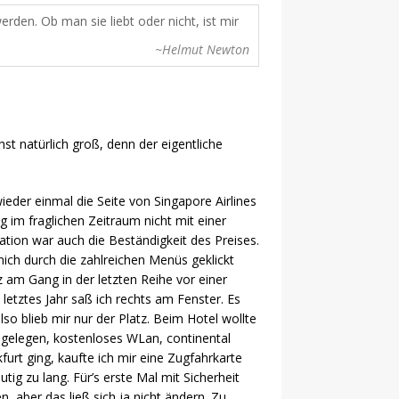
erden. Ob man sie liebt oder nicht, ist mir
~Helmut Newton
t natürlich groß, denn der eigentliche
der einmal die Seite von Singapore Airlines
ug im fraglichen Zeitraum nicht mit einer
tion war auch die Beständigkeit des Preises.
mich durch die zahlreichen Menüs geklickt
z am Gang in der letzten Reihe vor einer
letztes Jahr saß ich rechts am Fenster. Es
lso blieb mir nur der Platz. Beim Hotel wollte
d gelegen, kostenloses WLan, continental
urt ging, kaufte ich mir eine Zugfahrkarte
ig zu lang. Für’s erste Mal mit Sicherheit
, aber das ließ sich ja nicht ändern. Zu