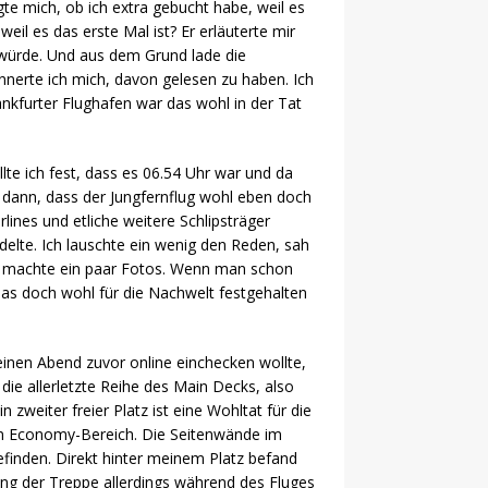
te mich, ob ich extra gebucht habe, weil es
eil es das erste Mal ist? Er erläuterte mir
 würde. Und aus dem Grund lade die
innerte ich mich, davon gelesen zu haben. Ich
rankfurter Flughafen war das wohl in der Tat
llte ich fest, dass es 06.54 Uhr war und da
ch dann, dass der Jungfernflug wohl eben doch
lines und etliche weitere Schlipsträger
delte. Ich lauschte ein wenig den Reden, sah
und machte ein paar Fotos. Wenn man schon
das doch wohl für die Nachwelt festgehalten
inen Abend zuvor online einchecken wollte,
die allerletzte Reihe des Main Decks, also
zweiter freier Platz ist eine Wohltat für die
ten Economy-Bereich. Die Seitenwände im
efinden. Direkt hinter meinem Platz befand
ung der Treppe allerdings während des Fluges