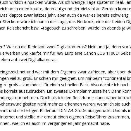
) auch wirklich einpacken würde. Als ich wenige Tage später im real,- a
gleich noch einen kaufte, denn aufgrund der Vielzahl an Geräten könn
as klappte zwar letztes Jahr, aber auch da war es bereits schwierig, 
r-Steckern wäre ich nun in der Lage, das Netbook, eine der beiden D
en Reisebericht bzw. –tagebuch zu schreiben, würde ich abends ja w
en? War da die Rede von zwei Digitalkameras? Nein und ja, denn vor W
u erwerben und kaufte mir für 499 Euro eine Canon EOS 1100D. Selb
 eben auf zwei Digitalkameras.
te eingezeichnet und war mit dem Ergebnis zwar zufrieden, aber eben 
Dingen viel zu groß. Er schien mir geeignet, um mir beim “continental 
g zu groß – zumindest für einen schnellen Blick. Also dachte ich nach
s korrekt auszudrücken: Ein zweites Exemplar musste her. Dann könn
dungstour nehmen. Doch als ich den Reiseführer dann näher betrachtet
 Sehenswürdigkeiten nicht mehr zu erkennen wären, wenn ich sie au
annt und die fertigen Bilder auf DIN-A4-Größe ausgedruckt. Und als i
 Internet und stellte mir erneut einen eigenen Reiseführer zusammen,
nen, wie ich es auch im vergangenen Jahr gemacht habe.