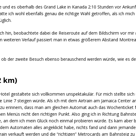
 und es oberhalb des Grand Lake in Kanada 2:10 Stunden vor Ankunft
tte ich wohl ebenfalls genau die richtige Wahl getroffen, als ich mic
glich.
mich hin, beobachtete dabei die Reiseroute auf dem Bildschirm vor mi
m weiteren Verlauf passiert man in etwas größerem Abstand Montreal.)
 ob der zweite Besuch ebenso berauschend werden würde, wie es der 
2 km)
Hotel gestaltete sich vollkommen unspektakulär. Für mich stellte sich
 die Linie 7 steigen würde. Als ich mit dem Airtrain am Jamaica Center 
ch zu erinnern, dass man am gleichen Automat auch das Wochenticket 
hen Menüs nicht den richtigen Punkt. Also ging ich in Richtung Bahnst
an dem ich mein Glück noch einmal probieren würde. Es kam aber bi
dem Automaten alles angeklickt habe, nichts fand und dann jemanden
train verkauft werden und die “richtigen” Metrocards am Bahnsteig zu