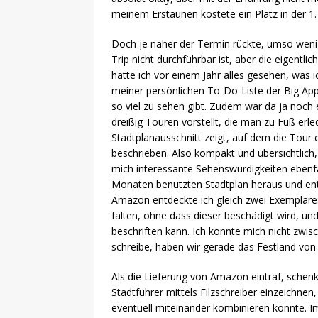
meinem Erstaunen kostete ein Platz in der 1. 
Doch je näher der Termin rückte, umso wenig
Trip nicht durchführbar ist, aber die eigentl
hatte ich vor einem Jahr alles gesehen, was
meiner persönlichen To-Do-Liste der Big Appl
so viel zu sehen gibt. Zudem war da ja noch
dreißig Touren vorstellt, die man zu Fuß erle
Stadtplanausschnitt zeigt, auf dem die Tour 
beschrieben. Also kompakt und übersichtlich
mich interessante Sehenswürdigkeiten ebenfal
Monaten benutzten Stadtplan heraus und entsc
Amazon entdeckte ich gleich zwei Exemplare:
falten, ohne dass dieser beschädigt wird, un
beschriften kann. Ich konnte mich nicht zwis
schreibe, haben wir gerade das Festland von
Als die Lieferung von Amazon eintraf, sche
Stadtführer mittels Filzschreiber einzeichn
eventuell miteinander kombinieren könnte. Im