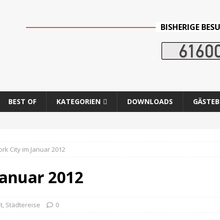
BISHERIGE BES
BEST OF
KATEGORIEN
DOWNLOADS
GÄSTE
rk City im Januar 2012
Januar 2012
t
,
Städtereise
0