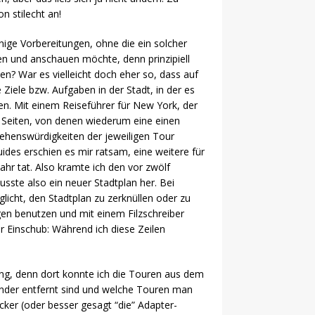
n stilecht an!
ige Vorbereitungen, ohne die ein solcher
chen und anschauen möchte, denn prinzipiell
n? War es vielleicht doch eher so, dass auf
Ziele bzw. Aufgaben in der Stadt, in der es
en. Mit einem Reiseführer für New York, der
er Seiten, von denen wiederum eine einen
Sehenswürdigkeiten der jeweiligen Tour
des erschien es mir ratsam, eine weitere für
ahr tat. Also kramte ich den vor zwölf
sste also ein neuer Stadtplan her. Bei
icht, den Stadtplan zu zerknüllen oder zu
egen benutzen und mit einem Filzschreiber
er Einschub: Während ich diese Zeilen
ng, denn dort konnte ich die Touren aus dem
nander entfernt sind und welche Touren man
cker (oder besser gesagt “die” Adapter-