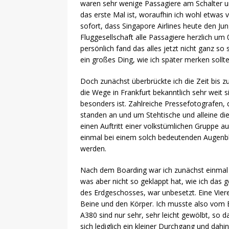
waren sehr wenige Passagiere am Schalter un
das erste Mal ist, woraufhin ich wohl etwas v
sofort, dass Singapore Airlines heute den J
Fluggesellschaft alle Passagiere herzlich um 
persönlich fand das alles jetzt nicht ganz so
ein großes Ding, wie ich später merken sollte
Doch zunächst überbrückte ich die Zeit bis zu
die Wege in Frankfurt bekanntlich sehr weit 
besonders ist. Zahlreiche Pressefotografen, 
standen an und um Stehtische und alleine die
einen Auftritt einer volkstümlichen Gruppe 
einmal bei einem solch bedeutenden Augenblic
werden.
Nach dem Boarding war ich zunächst einmal r
was aber nicht so geklappt hat, wie ich das 
des Erdgeschosses, war unbesetzt. Eine Vierer
Beine und den Körper. Ich musste also vom E
A380 sind nur sehr, sehr leicht gewölbt, so 
sich lediglich ein kleiner Durchgang und da