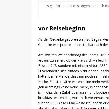
Es gibt Bilder, die misslingen. Aber ich 
vor Reisebeginn
Als der Gedanke geboren war, zu Beginn des J
Gedanke war ja bereits unmittelbar nach der
Am zweiten Weihnachtstag des Jahres 2011 se
an, um zu sehen, ob der Preis sich vielleicht 
Boeing 747, sondern mit einem Airbus A380 d
Er veränderte sich einfach nicht oder nur seh
hatte, bemerkte ich, dass nur noch sehr, sehr
Küche. Fensterplätze waren keine mehr verfüg
gab allerdings keine Reihe mehr, in der es vie
ich nichts dem Zufall überlassen und buchte 
breakfast waren das, was mich vor etwas mehr
für den ICE. Dieses Mal wollte ich jedoch ei
absolut okay, aber mit der Erfahrung nicht me