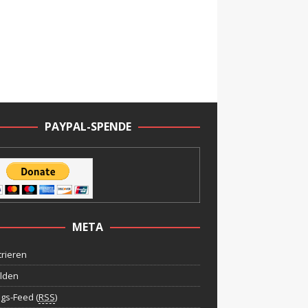
PAYPAL-SPENDE
META
trieren
lden
ags-Feed (
RSS
)