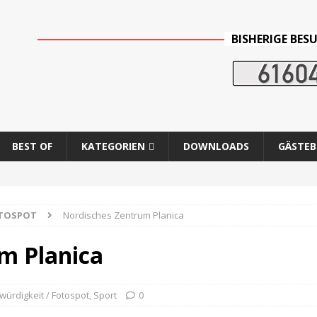
BISHERIGE BES
BEST OF
KATEGORIEN
DOWNLOADS
GÄSTE
OTOSPOT
Nordisches Zentrum Planica
m Planica
ürdigkeit / Fotospot
,
Sport
0