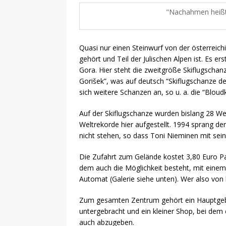
Nachahmen heißt 
Quasi nur einen Steinwurf von der österreich
gehört und Teil der Julischen Alpen ist. Es e
Gora. Hier steht die zweitgröße Skiflugschanz
Gorišek”, was auf deutsch “Skiflugschanze der
sich weitere Schanzen an, so u. a. die “Blou
Auf der Skiflugschanze wurden bislang 28 We
Weltrekorde hier aufgestellt. 1994 sprang de
nicht stehen, so dass Toni Nieminen mit sei
Die Zufahrt zum Gelände kostet 3,80 Euro Pa
dem auch die Möglichkeit besteht, mit eine
Automat (Galerie siehe unten). Wer also von
Zum gesamten Zentrum gehört ein Hauptgebäu
untergebracht und ein kleiner Shop, bei dem
auch abzugeben.