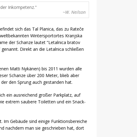
 der Inkompetenz.
~W. Neilson
findet sich das Tal Planica, das zu Rateče
es weltbekannten Wintersportortes Kranjska
Name der Schanze lautet “Letalnica bratov
 genannt. Direkt an die Letalnica schließen
benen Matti Nykänen) bis 2011 wurden alle
ieser Schanze über 200 Meter, blieb aber
, der den Sprung auch gestanden hat.
ch ein ausreichend großer Parkplatz, auf
e extrem saubere Toiletten und ein Snack-
t. Im Gebäude sind einige Funktionsbereiche
und nachdem man sie geschrieben hat, dort