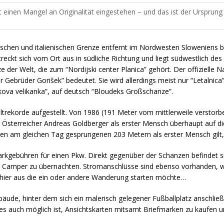
einen Mangel an Originalität eingestehen – und das ist der Ursprung
ischen und italienischen Grenze entfernt im Nordwesten Sloweniens be
rstreckt sich vom Ort aus in südliche Richtung und liegt südwestlich d
e der Welt, die zum “Nordijski center Planica” gehört. Der offizielle 
 Gebrüder Gorišek” bedeutet. Sie wird allerdings meist nur “Letalnica”
dkova velikanka”, auf deutsch “Bloudeks Großschanze”.
ltrekorde aufgestellt. Von 1986 (191 Meter vom mittlerweile verstor
r Österreicher Andreas Goldberger als erster Mensch überhaupt auf d
nen am gleichen Tag gesprungenen 203 Metern als erster Mensch gilt
rkgebühren für einen Pkw. Direkt gegenüber der Schanzen befindet si
m Camper zu übernachten. Stromanschlüsse sind ebenso vorhanden, wi
 hier aus die ein oder andere Wanderung starten möchte…
de, hinter dem sich ein malerisch gelegener Fußballplatz anschließ
 es auch möglich ist, Ansichtskarten mitsamt Briefmarken zu kaufen 