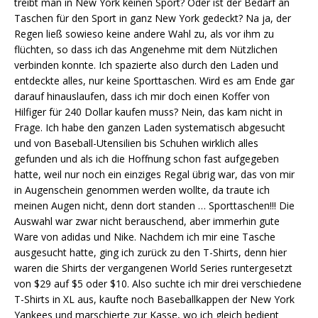
treibt man in New York keinen Sport? Oder ist der Bedarf an
Taschen für den Sport in ganz New York gedeckt? Na ja, der
Regen ließ sowieso keine andere Wahl zu, als vor ihm zu
flüchten, so dass ich das Angenehme mit dem Nützlichen
verbinden konnte. Ich spazierte also durch den Laden und
entdeckte alles, nur keine Sporttaschen. Wird es am Ende gar
darauf hinauslaufen, dass ich mir doch einen Koffer von
Hilfiger für 240 Dollar kaufen muss? Nein, das kam nicht in
Frage. Ich habe den ganzen Laden systematisch abgesucht
und von Baseball-Utensilien bis Schuhen wirklich alles
gefunden und als ich die Hoffnung schon fast aufgegeben
hatte, weil nur noch ein einziges Regal übrig war, das von mir
in Augenschein genommen werden wollte, da traute ich
meinen Augen nicht, denn dort standen … Sporttaschen!!! Die
Auswahl war zwar nicht berauschend, aber immerhin gute
Ware von adidas und Nike. Nachdem ich mir eine Tasche
ausgesucht hatte, ging ich zurück zu den T-Shirts, denn hier
waren die Shirts der vergangenen World Series runtergesetzt
von $29 auf $5 oder $10. Also suchte ich mir drei verschiedene
T-Shirts in XL aus, kaufte noch Baseballkappen der New York
Yankees und marschierte zur Kasse, wo ich gleich bedient