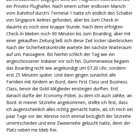
ein Provinz-Flughafen. Nach einem schier endlosen Marsch
vom Bahnhof durch’s Terminal 1 hatte ich endlich den Schalter
von Singapore Airlines gefunden, aber bis zum Check-In
dauerte es noch eine knappe Stunde. Nach dem erfolgten
Check-In blieben noch 90 Minuten bis zum Boarding, aber mit
einer gekauften Zeitung ließ sich diese Zeit locker überbrücken.
Nach der Sicherheitskontrolle wartete der nächste Warteraum
auf uns Passagiere. Bis hierhin schlich der Tag wie ein
angeschossener Indianer vor sich hin. Dummerweise begann
das Boarding nicht wie angekündigt um 07.20 Uhr, sondern
erst 25 Minuten später. Und dann gingen zunächst alle
Familien mit Kindern an Bord, dann First Class und Business
Class, bevor die Gold-Mitglieder einsteigen durften. Erst
danach durfte der Economy-Pöbel, zu dem ich auch zählte, an
Bord. In meiner Sitzreihe angekommen, stellte ich fest, dass
ich augenscheinlich alles richtig gemacht hatte, als ich mich ein
paar Tage vor der Abreise noch einmal bezüglich der Sitzreihe
umentschieden und eine Zweierreihe gebucht hatte, denn der
Platz neben mir blieb frei.