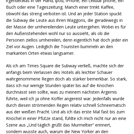
irgendetwas in der Hand; ipod, iPhone, ein cellular phone, ein
Buch oder eine Tageszeitung. Manch einer trinkt Kaffee,
obwohl das streng verboten ist. Und an jeder Station spuckt
die Subway die Leute aus ihren Waggons, die geradewegs in
der Masse der umhereilenden Leute untergehen. Wobei es für
den Außenstehenden wohl nur so aussieht, als ob die
Personen ziellos umhereilen, denn eigentlich hat doch jeder ein
Ziel vor Augen. Lediglich die Touristen bummeln an den
markanten Orten etwas langsamer.
Als ich am Times Square die Subway verließ, machte sich der
anfangs beim Verlassen des Hotels als leichter Schauer
wahrgenommene Regen doch als stärker bemerkbar. So stark,
dass ich nur wenige Stunden später bis auf die Knochen
durchnässt sein sollte, was zu meinem nächsten Ärgernis
führte, weil ich ja ohne Koffer angereist war. Jedenfalls wurde
durch diesen strömenden Regen relativ schnell Schneematsch
aus der weißen Pracht. Und als ich das erste Mal fast bis zum
Knöchel in einer Pfütze stand, fühlte ich mich nicht nur an eine
Szene aus „Und täglich grüßt das Murmeltier“ erinnert,
sondern wusste auch, warum die New Yorker an den