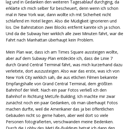
lag und in Gedanken den weiteren Tagesablauf durchging, da
erklärte ich mich selber für bescheuert, denn wenn ich schon
mal in New York war, dann wollte ich mit Sicherheit nicht
schlafend im Hotel liegen. Also die Müdigkeit ignorieren und
los. Die Bahnstation zwei Blocks entfernt kannte ich ja schon.
Und da die Subway hier wirklich alle zwei Minuten fährt, war die
Fahrt nach Manhattan überhaupt kein Problem.
Mein Plan war, dass ich am Times Square aussteigen wollte,
aber auf dem Subway-Plan entdeckte ich, dass die Linie 7
durch Grand Central Terminal fährt, was mich kurzerhand dazu
verleitete, dort auszusteigen. Also war das erste, was ich von
New York City wirklich sah, die aus etlichen Filmen bekannte
Empfangshalle von Grand Central Terminal, dem größten
Bahnhof der Welt. Nach ein paar Fotos verließ ich den
Bahnhof in Richtung MetLife-Building. Ich machte mir zwar
zunächst noch ein paar Gedanken, ob man überhaupt Fotos
machen durfte, weil die Amerikaner das ja bei öffentlichen
Gebäuden nicht so gerne haben, aber weil dort so viele
Personen fotografierten, verschwanden meine Bedenken.
Durch die Lobby des MetLife-Buildings betrat ich dann den