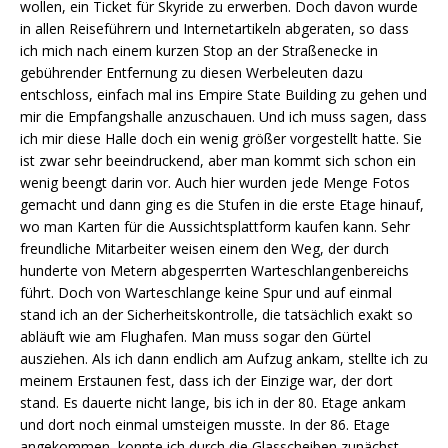
wollen, ein Ticket für Skyride zu erwerben. Doch davon wurde
in allen Reiseführern und Internetartikeln abgeraten, so dass
ich mich nach einem kurzen Stop an der Straßenecke in
gebührender Entfernung zu diesen Werbeleuten dazu
entschloss, einfach mal ins Empire State Building zu gehen und
mir die Empfangshalle anzuschauen. Und ich muss sagen, dass
ich mir diese Halle doch ein wenig größer vorgestellt hatte. Sie
ist zwar sehr beeindruckend, aber man kommt sich schon ein
wenig beengt darin vor. Auch hier wurden jede Menge Fotos
gemacht und dann ging es die Stufen in die erste Etage hinauf,
wo man Karten für die Aussichtsplattform kaufen kann. Sehr
freundliche Mitarbeiter weisen einem den Weg, der durch
hunderte von Metern abgesperrten Warteschlangenbereichs
führt. Doch von Warteschlange keine Spur und auf einmal
stand ich an der Sicherheitskontrolle, die tatsächlich exakt so
abläuft wie am Flughafen. Man muss sogar den Gürtel
ausziehen. Als ich dann endlich am Aufzug ankam, stellte ich zu
meinem Erstaunen fest, dass ich der Einzige war, der dort
stand. Es dauerte nicht lange, bis ich in der 80. Etage ankam
und dort noch einmal umsteigen musste. In der 86. Etage
angekommen, konnte ich durch die Glasscheiben zunächst