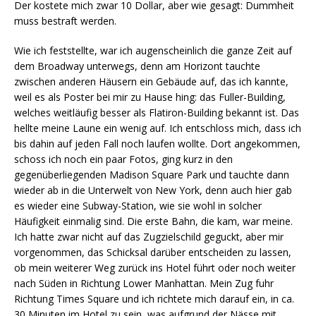
Der kostete mich zwar 10 Dollar, aber wie gesagt: Dummheit
muss bestraft werden.
Wie ich feststellte, war ich augenscheinlich die ganze Zeit auf
dem Broadway unterwegs, denn am Horizont tauchte
zwischen anderen Häusern ein Gebäude auf, das ich kannte,
weil es als Poster bei mir zu Hause hing: das Fuller-Building,
welches weitläufig besser als Flatiron-Building bekannt ist. Das
hellte meine Laune ein wenig auf. Ich entschloss mich, dass ich
bis dahin auf jeden Fall noch laufen wollte. Dort angekommen,
schoss ich noch ein paar Fotos, ging kurz in den
gegenüberliegenden Madison Square Park und tauchte dann
wieder ab in die Unterwelt von New York, denn auch hier gab
es wieder eine Subway-Station, wie sie wohl in solcher
Häufigkeit einmalig sind. Die erste Bahn, die kam, war meine.
Ich hatte zwar nicht auf das Zugzielschild geguckt, aber mir
vorgenommen, das Schicksal darüber entscheiden zu lassen,
ob mein weiterer Weg zurück ins Hotel führt oder noch weiter
nach Süden in Richtung Lower Manhattan. Mein Zug fuhr
Richtung Times Square und ich richtete mich darauf ein, in ca.
30 Minuten im Hotel zu sein, was aufgrund der Nässe mit