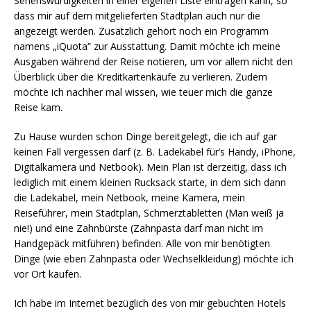
Sehenswürdigkeiten in einer eigenen Liste eintragen kann, so
dass mir auf dem mitgelieferten Stadtplan auch nur die
angezeigt werden. Zusätzlich gehört noch ein Programm
namens „iQuota“ zur Ausstattung. Damit möchte ich meine
Ausgaben während der Reise notieren, um vor allem nicht den
Überblick über die Kreditkartenkäufe zu verlieren. Zudem
möchte ich nachher mal wissen, wie teuer mich die ganze
Reise kam.
Zu Hause wurden schon Dinge bereitgelegt, die ich auf gar
keinen Fall vergessen darf (z. B. Ladekabel für’s Handy, iPhone,
Digitalkamera und Netbook). Mein Plan ist derzeitig, dass ich
lediglich mit einem kleinen Rucksack starte, in dem sich dann
die Ladekabel, mein Netbook, meine Kamera, mein
Reiseführer, mein Stadtplan, Schmerztabletten (Man weiß ja
nie!) und eine Zahnbürste (Zahnpasta darf man nicht im
Handgepäck mitführen) befinden. Alle von mir benötigten
Dinge (wie eben Zahnpasta oder Wechselkleidung) möchte ich
vor Ort kaufen.
Ich habe im Internet bezüglich des von mir gebuchten Hotels