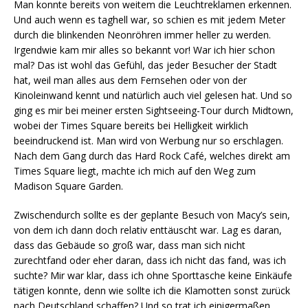
Man konnte bereits von weitem die Leuchtreklamen erkennen.
Und auch wenn es taghell war, so schien es mit jedem Meter
durch die blinkenden Neonröhren immer heller zu werden.
Irgendwie kam mir alles so bekannt vor! War ich hier schon
mal? Das ist wohl das Gefühl, das jeder Besucher der Stadt
hat, weil man alles aus dem Fernsehen oder von der
Kinoleinwand kennt und natürlich auch viel gelesen hat. Und so
ging es mir bei meiner ersten Sightseeing-Tour durch Midtown,
wobei der Times Square bereits bei Helligkeit wirklich
beeindruckend ist. Man wird von Werbung nur so erschlagen.
Nach dem Gang durch das Hard Rock Café, welches direkt am
Times Square liegt, machte ich mich auf den Weg zum
Madison Square Garden.
Zwischendurch sollte es der geplante Besuch von Macy’s sein,
von dem ich dann doch relativ enttäuscht war. Lag es daran,
dass das Gebäude so groß war, dass man sich nicht
zurechtfand oder eher daran, dass ich nicht das fand, was ich
suchte? Mir war klar, dass ich ohne Sporttasche keine Einkäufe
tätigen konnte, denn wie sollte ich die Klamotten sonst zurück
nach Deutschland schaffen? Und so trat ich einigermaßen