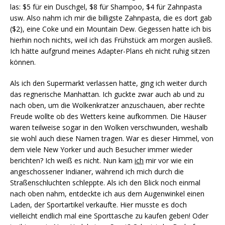
las: $5 für ein Duschgel, $8 für Shampoo, $4 für Zahnpasta
usw. Also nahm ich mir die billigste Zahnpasta, die es dort gab
($2), eine Coke und ein Mountain Dew. Gegessen hatte ich bis
hierhin noch nichts, weil ich das Frühstück am morgen ausließ.
Ich hätte aufgrund meines Adapter-Plans eh nicht ruhig sitzen
können.
Als ich den Supermarkt verlassen hatte, ging ich weiter durch
das regnerische Manhattan. Ich guckte zwar auch ab und zu
nach oben, um die Wolkenkratzer anzuschauen, aber rechte
Freude wollte ob des Wetters keine aufkommen. Die Häuser
waren teilweise sogar in den Wolken verschwunden, weshalb
sie wohl auch diese Namen tragen. War es dieser Himmel, von
dem viele New Yorker und auch Besucher immer wieder
berichten? Ich weiß es nicht. Nun kam
ich
mir vor wie ein
angeschossener Indianer, während ich mich durch die
Straßenschluchten schleppte. Als ich den Blick noch einmal
nach oben nahm, entdeckte ich aus dem Augenwinkel einen
Laden, der Sportartikel verkaufte. Hier musste es doch
vielleicht endlich mal eine Sporttasche zu kaufen geben! Oder