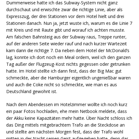
Dummerweise hatte ich das Subway-System nicht ganz
durchschaut und erwischte zwar die richtige Linie, aber als
Expresszug, der drei Stationen vor dem Hotel hielt und drei
Stationen danach. Nun ja, jetzt wuste ich, warum es die Linie 7
mit Kreis und mit Raute gibt und worauf ich achten musste.
Am falschen Bahnsteig aus der Subway raus, Treppe runter,
auf der anderen Seite wieder rauf und nach kurzer Wartezeit
kam dann die richtige 7. Da neben dem Hotel der McDonald’s
lag, konnte ich dort noch ein Meal ordern, weil ich den ganzen
Tag außer der Flugzeug-Kost nichts gegessen oder getrunken
hatte. Im Hotel stellte ich dann fest, dass der Big Mac gut
schmeckte, aber die Hamburger eigentlich ungenießbar waren
und auch die Coke nicht so schmeckte, wie man es aus
Deutschland gewohnt ist.
Nach dem Abendessen im Hotelzimmer wollte ich noch kurz
ein paar Fotos hochladen, ehe mein Netbook meldete, dass
der Akku keine Kapazitäten mehr hatte. Über Nacht schloss ich
das Ding mittels mitgebrachtem Trafo an die Steckdose an
und stellte am nächsten Morgen fest, dass der Trafo wohl
mitten in der Nacht seinen Geist aufgegeben hatte, denn das