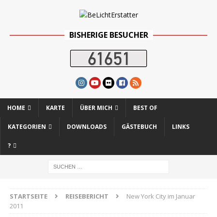
BISHERIGE BESUCHER
HOME
KARTE
ÜBER MICH
BEST OF
KATEGORIEN
DOWNLOADS
GÄSTEBUCH
LINKS
?
STARTSEITE
REISEBERICHT
New York City im Januar
2011