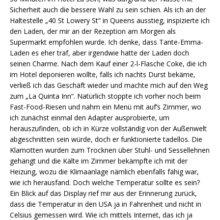
Sicherheit auch die bessere Wahl zu sein schien. Als ich an der
Haltestelle „40 St Lowery St“ in Queens ausstieg, inspizierte ich
den Laden, der mir an der Rezeption am Morgen als
Supermarkt empfohlen wurde. Ich denke, dass Tante-Emma-
Laden es eher traf, aber irgendwie hatte der Laden doch
seinen Charme. Nach dem Kauf einer 2-l-Flasche Coke, die ich
im Hotel deponieren wollte, falls ich nachts Durst bekäme,
verließ ich das Geschäft wieder und machte mich auf den Weg
zum „La Quinta Inn“. Natürlich stoppte ich vorher noch beim
Fast-Food-Riesen und nahm ein Menü mit auf’s Zimmer, wo
ich zunächst einmal den Adapter ausprobierte, um
herauszufinden, ob ich in Kürze vollständig von der Außenwelt
abgeschnitten sein würde, doch er funktionierte tadellos. Die
Klamotten wurden zum Trocknen über Stuhl- und Sessellehnen
gehängt und die Kälte im Zimmer bekämpfte ich mit der
Heizung, wozu die Klimaanlage nämlich ebenfalls fähig war,
wie ich herausfand. Doch welche Temperatur sollte es sein?
Ein Blick auf das Display rief mir aus der Erinnerung zurück,
dass die Temperatur in den USA ja in Fahrenheit und nicht in
Celsius gemessen wird. Wie ich mittels Internet, das ich ja