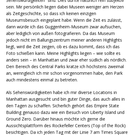
Sehenswürdigkeiten“ sind. Dies dürfte natürlich rein subjektiv
sein. Mir persönlich liegen dabei Museen weniger am Herzen
als Zeitgeschichte, so dass ich keinen einzigen
Museumsbesuch eingeplant habe. Wenn die Zeit es zulässt,
dann würde ich das Guggenheim-Museum zwar aufsuchen,
aber lediglich von außen fotografieren. Da das Museum
jedoch nicht im Ballungszentrum meiner anderen Highlights
liegt, wird die Zeit zeigen, ob es dazu kommt, dass ich das
Foto schießen kann. Meine Highlights liegen – wie sollte es
anders sein – in Manhattan und zwar eher südlich als nördlich.
Den Bereich des Central Parks kratze ich höchstens zweimal
an, wenngleich ich mir schon vorgenommen habe, den Park
auch mindestens einmal zu betreten.
Als Sehenswürdigkeiten habe ich mir diverse Locations in
Manhattan ausgesucht und bin guter Dinge, das auch alles in
den Tagen zu schaffen. Sicherlich gehört das Empire State
Building genauso dazu wie ein Besuch von Liberty Island und
Ground Zero. Darüber hinaus möchte ich gerne die
Aussichtsplattform des Rockefeller Centers (Top of the Rock)
besichtigen. Da ich jeden Tag mit der Linie 7 am Times Square