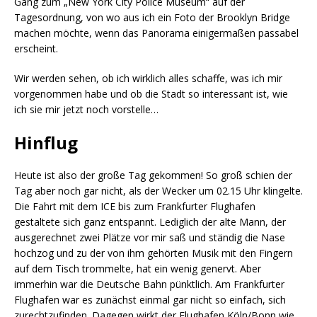
Gang zum „New York City Police Museum“ auf der
Tagesordnung, von wo aus ich ein Foto der Brooklyn Bridge
machen möchte, wenn das Panorama einigermaßen passabel
erscheint.
Wir werden sehen, ob ich wirklich alles schaffe, was ich mir
vorgenommen habe und ob die Stadt so interessant ist, wie
ich sie mir jetzt noch vorstelle…
Hinflug
Heute ist also der große Tag gekommen! So groß schien der
Tag aber noch gar nicht, als der Wecker um 02.15 Uhr klingelte.
Die Fahrt mit dem ICE bis zum Frankfurter Flughafen
gestaltete sich ganz entspannt. Lediglich der alte Mann, der
ausgerechnet zwei Plätze vor mir saß und ständig die Nase
hochzog und zu der von ihm gehörten Musik mit den Fingern
auf dem Tisch trommelte, hat ein wenig genervt. Aber
immerhin war die Deutsche Bahn pünktlich. Am Frankfurter
Flughafen war es zunächst einmal gar nicht so einfach, sich
zurechtzufinden. Dagegen wirkt der Flughafen Köln/Bonn wie