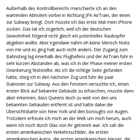
Außerhalb des Kontrollbereichs marschierte ich an den
wartenden Abholern vorbei in Richtung JFK AirTrain, der einen
zur Subway bringt. Dort musste ich das erste Mal mein iPhone
zücken. Das tat ich zögerlich, weil ich der deutschen
Gewohnheit folgend nicht gleich ein potentielles Raubopfer
abgeben wollte. Aber irgendwie nahm eh keine Mensch Notiz
von mir und es ging halt auch nicht anders. Der Zugang zum
Bahnsteig lag innerhalb des Flughafens und der AirTrain fuhr in
sehr kurzen Abständen ab, was ich in der Phase meiner ersten
Orientierung feststellte. Als ich die richtige Seite gefunden
hatte, stieg ich in den nächsten Zug und fuhr die paar
Stationen zur Subway. Aus den Fenstern versuchte ich, einen
ersten Blick auf bekannte Gebäude zu erhaschen, musste dann
aber erkennen, dass Queens doch zu weit von den uns
bekannten Gebäuden entfernt ist und hatte dabei die
Übersichtskarte von New York und den boroughs vor Augen.
Trotzdem erfreute ich mich an der Welt um mich herum, auch
wenn ich noch durch Glas von ihr getrennt war. Ich sah die
ersten amerikanischen Verkehrsschilder, die ersten
amerikanischen Autos, die ersten amerikanischen Häuser, die