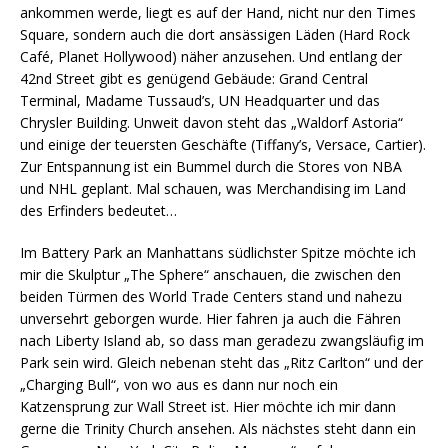
ankommen werde, liegt es auf der Hand, nicht nur den Times
Square, sondern auch die dort ansässigen Läden (Hard Rock
Café, Planet Hollywood) näher anzusehen. Und entlang der
42nd Street gibt es genügend Gebäude: Grand Central
Terminal, Madame Tussaud’s, UN Headquarter und das
Chrysler Building. Unweit davon steht das „Waldorf Astoria“
und einige der teuersten Geschäfte (Tiffany’s, Versace, Cartier).
Zur Entspannung ist ein Bummel durch die Stores von NBA
und NHL geplant. Mal schauen, was Merchandising im Land
des Erfinders bedeutet…
Im Battery Park an Manhattans südlichster Spitze möchte ich
mir die Skulptur „The Sphere“ anschauen, die zwischen den
beiden Türmen des World Trade Centers stand und nahezu
unversehrt geborgen wurde. Hier fahren ja auch die Fähren
nach Liberty Island ab, so dass man geradezu zwangsläufig im
Park sein wird. Gleich nebenan steht das „Ritz Carlton“ und der
„Charging Bull“, von wo aus es dann nur noch ein
Katzensprung zur Wall Street ist. Hier möchte ich mir dann
gerne die Trinity Church ansehen. Als nächstes steht dann ein