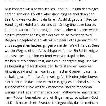
Nun konnten wir also wirklich los. Stop! Zu Beginn des Weges
befand sich eine Toilette. Aber dann ging es endlich an den
See. Und was wurde uns da für ein Ausblick geboten! Rechter
Hand lag ein Hotel und vor uns der türkisgrüne Lake Louise,
der aber gar nicht so türkisgrün aussah. Aber trotzdem war es
ein traumhafter Anblick, wie der See da so zwischen zwei
Bergen eingepfercht lag. Als wir ein paar Fotos gemacht und
uns sattgesehen hatten, gingen wir in den Wald links des Sees,
wo ein Weg zu einem Aussichtspunkt führte. Ein Schild zeigte
an, dass dieser 1,8 km entfernt war. Wir stapften los und
stellten relativ schnell fest, dass es nur bergauf ging. Und wie
es bergauf ging! Nach etwa der Hälfte stand ein weiteres
Hinweisschild und man war in dem festen Glauben, dass man
es bald geschafft hätte. Aber weit gefehlt! Hinter jeder Kurve,
hinter der man das Ende vermutete, ging es nochmal 50 m bis
zur nächsten Kurve weiter – manchmal steiler, manchmal
weniger steil, aber immer nach oben. Mittlerweile machte sich
mein Rücken bemerkbar und wir fingen an zu schwitzen. Gott
sei Dank hatte ich ein Sweatshirt eingepackt, das an meinem