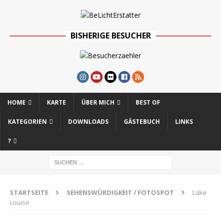
BISHERIGE BESUCHER
HOME
KARTE
ÜBER MICH
BEST OF
KATEGORIEN
DOWNLOADS
GÄSTEBUCH
LINKS
?
STARTSEITE
SEHENSWÜRDIGKEIT / FOTOSPOT
Lake
Louise