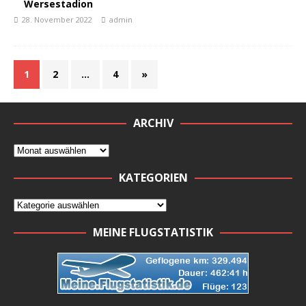
Wersestadion
28. November 2022
admin
1
2
…
4
»
ARCHIV
KATEGORIEN
MEINE FLUGSTATISTIK