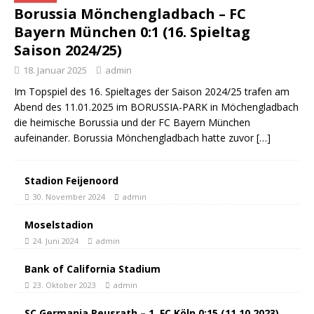
Borussia Mönchengladbach – FC
Bayern München 0:1 (16. Spieltag
Saison 2024/25)
18. Januar 2025
admin
Im Topspiel des 16. Spieltages der Saison 2024/25 trafen am
Abend des 11.01.2025 im BORUSSIA-PARK in Möchengladbach
die heimische Borussia und der FC Bayern München
aufeinander. Borussia Mönchengladbach hatte zuvor
[…]
Stadion Feijenoord
30. November 2024
admin
Moselstadion
24. Juni 2024
admin
Bank of California Stadium
23. Oktober 2023
admin
SC Germania Reusrath – 1. FC Köln 0:15 (11.10.2023)