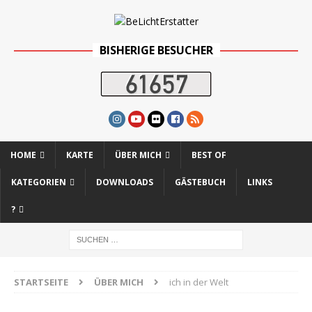
BISHERIGE BESUCHER
HOME
KARTE
ÜBER MICH
BEST OF
KATEGORIEN
DOWNLOADS
GÄSTEBUCH
LINKS
?
STARTSEITE
ÜBER MICH
ich in der Welt