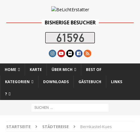
BISHERIGE BESUCHER
HOME
KARTE
ÜBER MICH
BEST OF
KATEGORIEN
DOWNLOADS
GÄSTEBUCH
LINKS
?
STARTSEITE
STÄDTEREISE
Bernkastel-Kues