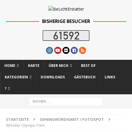
BISHERIGE BESUCHER
HOME
KARTE
ÜBER MICH
BEST OF
KATEGORIEN
DOWNLOADS
GÄSTEBUCH
LINKS
?
STARTSEITE
SEHENSWÜRDIGKEIT / FOTOSPOT
Whistler Olympic Park