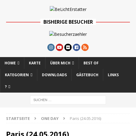
BISHERIGE BESUCHER
HOME
KARTE
ÜBER MICH
BEST OF
KATEGORIEN
DOWNLOADS
GÄSTEBUCH
LINKS
?
STARTSEITE
ONE DAY
Paris (24.05.2016)
Paris (24.05.2016)