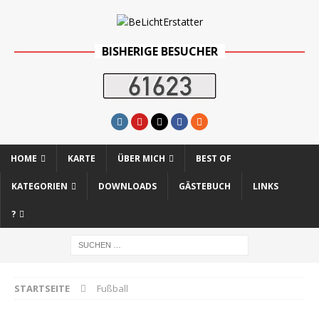
BISHERIGE BESUCHER
HOME
KARTE
ÜBER MICH
BEST OF
KATEGORIEN
DOWNLOADS
GÄSTEBUCH
LINKS
?
STARTSEITE
Fußball