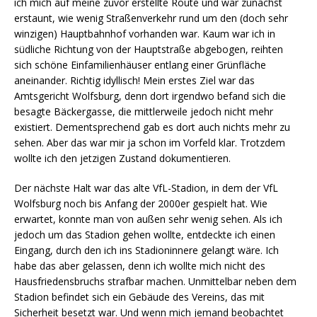
ich mich auf meine zuvor erstellte Route und war zunächst
erstaunt, wie wenig Straßenverkehr rund um den (doch sehr
winzigen) Hauptbahnhof vorhanden war. Kaum war ich in
südliche Richtung von der Hauptstraße abgebogen, reihten
sich schöne Einfamilienhäuser entlang einer Grünfläche
aneinander. Richtig idyllisch! Mein erstes Ziel war das
Amtsgericht Wolfsburg, denn dort irgendwo befand sich die
besagte Bäckergasse, die mittlerweile jedoch nicht mehr
existiert. Dementsprechend gab es dort auch nichts mehr zu
sehen. Aber das war mir ja schon im Vorfeld klar. Trotzdem
wollte ich den jetzigen Zustand dokumentieren.
Der nächste Halt war das alte VfL-Stadion, in dem der VfL
Wolfsburg noch bis Anfang der 2000er gespielt hat. Wie
erwartet, konnte man von außen sehr wenig sehen. Als ich
jedoch um das Stadion gehen wollte, entdeckte ich einen
Eingang, durch den ich ins Stadioninnere gelangt wäre. Ich
habe das aber gelassen, denn ich wollte mich nicht des
Hausfriedensbruchs strafbar machen. Unmittelbar neben dem
Stadion befindet sich ein Gebäude des Vereins, das mit
Sicherheit besetzt war. Und wenn mich jemand beobachtet