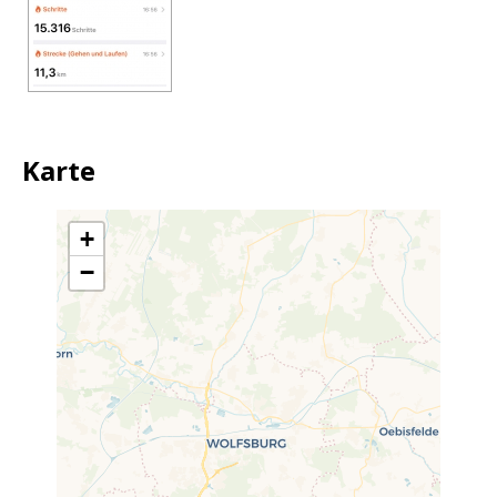
Karte
+
−
Travelers' Map wird geladen …
Wenn du dies siehst, nachdem
deine Seite vollständig geladen
wurde, fehlen leafletJS-
Dateien.