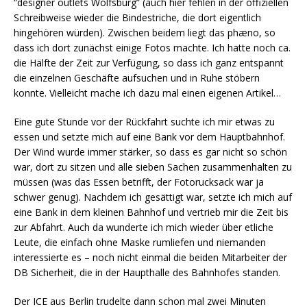
“designer outlets Wolfsburg” (auch hier fehlen in der offiziellen
Schreibweise wieder die Bindestriche, die dort eigentlich
hingehören würden). Zwischen beidem liegt das phæno, so
dass ich dort zunächst einige Fotos machte. Ich hatte noch ca.
die Hälfte der Zeit zur Verfügung, so dass ich ganz entspannt
die einzelnen Geschäfte aufsuchen und in Ruhe stöbern
konnte. Vielleicht mache ich dazu mal einen eigenen Artikel…
Eine gute Stunde vor der Rückfahrt suchte ich mir etwas zu
essen und setzte mich auf eine Bank vor dem Hauptbahnhof.
Der Wind wurde immer stärker, so dass es gar nicht so schön
war, dort zu sitzen und alle sieben Sachen zusammenhalten zu
müssen (was das Essen betrifft, der Fotorucksack war ja
schwer genug). Nachdem ich gesättigt war, setzte ich mich auf
eine Bank in dem kleinen Bahnhof und vertrieb mir die Zeit bis
zur Abfahrt. Auch da wunderte ich mich wieder über etliche
Leute, die einfach ohne Maske rumliefen und niemanden
interessierte es – noch nicht einmal die beiden Mitarbeiter der
DB Sicherheit, die in der Haupthalle des Bahnhofes standen.
Der ICE aus Berlin trudelte dann schon mal zwei Minuten