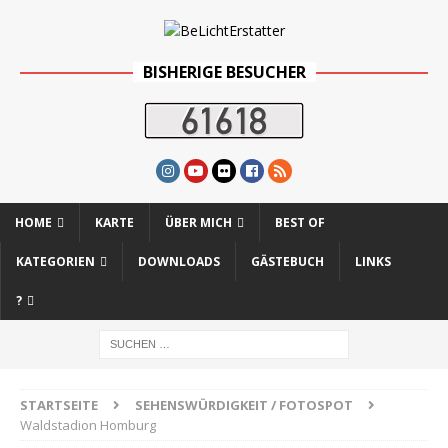
BISHERIGE BESUCHER
HOME
KARTE
ÜBER MICH
BEST OF
KATEGORIEN
DOWNLOADS
GÄSTEBUCH
LINKS
?
STARTSEITE
SEHENSWÜRDIGKEIT / FOTOSPOT
Waldstadion Homburg