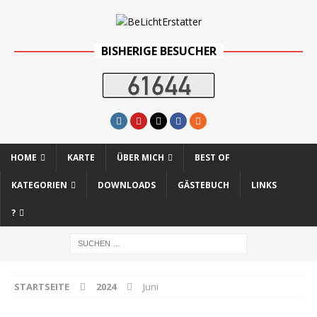
BISHERIGE BESUCHER
HOME
KARTE
ÜBER MICH
BEST OF
KATEGORIEN
DOWNLOADS
GÄSTEBUCH
LINKS
?
STARTSEITE
2024
Juni