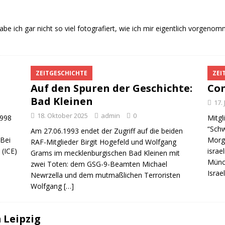
be ich gar nicht so viel fotografiert, wie ich mir eigentlich vorgen
ZEITGESCHICHTE
ZEI
Auf den Spuren der Geschichte:
Con
Bad Kleinen
17.
18. Oktober 2025
admin
0
1998
Mitgl
“Schw
Am 27.06.1993 endet der Zugriff auf die beiden
 Bei
Morge
RAF-Mitglieder Birgit Hogefeld und Wolfgang
 (ICE)
israe
Grams im mecklenburgischen Bad Kleinen mit
Münch
zwei Toten: dem GSG-9-Beamten Michael
Israe
Newrzella und dem mutmaßlichen Terroristen
Wolfgang
[…]
 Leipzig