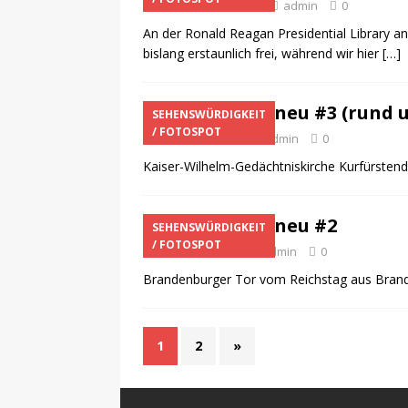
14. Dezember 2020
admin
0
An der Ronald Reagan Presidential Library an
bislang erstaunlich frei, während wir hier
[…]
Berlin: alt – neu #3 (rund
SEHENSWÜRDIGKEIT
/ FOTOSPOT
5. Oktober 2020
admin
0
Kaiser-Wilhelm-Gedächtniskirche Kurfürst
Berlin: alt – neu #2
SEHENSWÜRDIGKEIT
/ FOTOSPOT
3. Februar 2020
admin
0
Brandenburger Tor vom Reichstag aus Brand
1
2
»