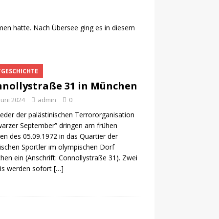
ommen hatte. Nach Übersee ging es in diesem
TGESCHICHTE
nollystraße 31 in München
 Juni 2024
admin
0
ieder der palästinischen Terrororganisation
arzer September” dringen am frühen
n des 05.09.1972 in das Quartier der
lischen Sportler im olympischen Dorf
en ein (Anschrift: Connollystraße 31). Zwei
lis werden sofort
[…]