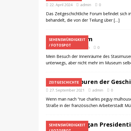
22. April 2024
admin
0
Das Zeitgeschichtliche Forum befindet sich i
behandelt, die von der Teilung über
[…]
Stasimuseum
SEHENSWÜRDIGKEIT
/ FOTOSPOT
20. Mai 2023
admin
0
Mein Besuch der Innenräume des Stasimuseums
unterwegs, aber nicht mehr im Museum selb
Auf den Spuren der Gesch
ZEITGESCHICHTE
27. September 2021
admin
0
Wenn man nach “rue charles peguy mulhouse”
Straße in der französischen Arbeiterstadt M
Ronald Reagan Presidenti
SEHENSWÜRDIGKEIT
/ FOTOSPOT