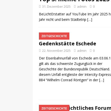
31. Dezember 2025
admin
0
BeLichtErstatter auf YouTube Im Jahr 2025 ha
Jahr nicht und beim Städtetrip
[…]
ZEITGESCHICHTE
Gedenkstätte Eschede
22. November 2025
admin
0
Der Eisenbahnunfall von Eschede am 03.06.
gilt als das schwerste Zugunglück in der
Geschichte der Bundesrepublik Deutschland.
diesem Unfall entgleiste der Intercity-Express
884 “Wilhelm Conrad Röntgen” in der
[…]
Zeitgeschichtliches Forum
ZEITGESCHICHTE