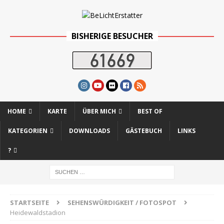
BISHERIGE BESUCHER
HOME
KARTE
ÜBER MICH
BEST OF
KATEGORIEN
DOWNLOADS
GÄSTEBUCH
LINKS
?
STARTSEITE
SEHENSWÜRDIGKEIT / FOTOSPOT
Heidewaldstadion