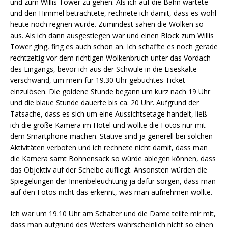
und zum Willis Tower zu gehen. Als ich auf die Bahn wartete
und den Himmel betrachtete, rechnete ich damit, dass es wohl
heute noch regnen würde. Zumindest sahen die Wolken so
aus. Als ich dann ausgestiegen war und einen Block zum Willis
Tower ging, fing es auch schon an. Ich schaffte es noch gerade
rechtzeitig vor dem richtigen Wolkenbruch unter das Vordach
des Eingangs, bevor ich aus der Schwüle in die Eiseskälte
verschwand, um mein für 19.30 Uhr gebuchtes Ticket
einzulösen. Die goldene Stunde begann um kurz nach 19 Uhr
und die blaue Stunde dauerte bis ca. 20 Uhr. Aufgrund der
Tatsache, dass es sich um eine Aussichtsetage handelt, ließ
ich die große Kamera im Hotel und wollte die Fotos nur mit
dem Smartphone machen. Stative sind ja generell bei solchen
Aktivitäten verboten und ich rechnete nicht damit, dass man
die Kamera samt Bohnensack so würde ablegen können, dass
das Objektiv auf der Scheibe aufliegt. Ansonsten würden die
Spiegelungen der Innenbeleuchtung ja dafür sorgen, dass man
auf den Fotos nicht das erkennt, was man aufnehmen wollte.
Ich war um 19.10 Uhr am Schalter und die Dame teilte mir mit,
dass man aufgrund des Wetters wahrscheinlich nicht so einen