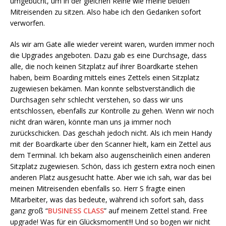
umgebucht, um in der gleichen Reihe wie meine beiden
Mitreisenden zu sitzen. Also habe ich den Gedanken sofort
verworfen.
Als wir am Gate alle wieder vereint waren, wurden immer noch
die Upgrades angeboten. Dazu gab es eine Durchsage, dass
alle, die noch keinen Sitzplatz auf ihrer Boardkarte stehen
haben, beim Boarding mittels eines Zettels einen Sitzplatz
zugewiesen bekämen. Man konnte selbstverständlich die
Durchsagen sehr schlecht verstehen, so dass wir uns
entschlossen, ebenfalls zur Kontrolle zu gehen. Wenn wir noch
nicht dran wären, könnte man uns ja immer noch
zurückschicken. Das geschah jedoch nicht. Als ich mein Handy
mit der Boardkarte über den Scanner hielt, kam ein Zettel aus
dem Terminal. Ich bekam also augenscheinlich einen anderen
Sitzplatz zugewiesen. Schön, dass ich gestern extra noch einen
anderen Platz ausgesucht hatte. Aber wie ich sah, war das bei
meinen Mitreisenden ebenfalls so. Herr S fragte einen
Mitarbeiter, was das bedeute, während ich sofort sah, dass
ganz groß “
BUSINESS CLASS
” auf meinem Zettel stand. Free
upgrade! Was für ein Glücksmoment!!! Und so bogen wir nicht