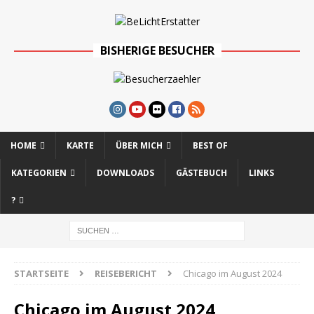
BISHERIGE BESUCHER
HOME
KARTE
ÜBER MICH
BEST OF
KATEGORIEN
DOWNLOADS
GÄSTEBUCH
LINKS
?
STARTSEITE
REISEBERICHT
Chicago im August 2024
Chicago im August 2024