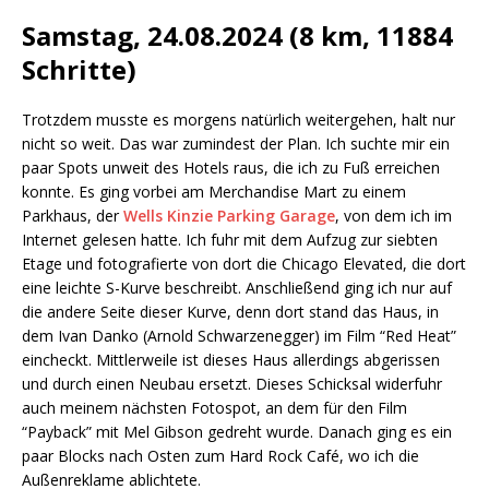
Samstag, 24.08.2024 (8 km, 11884
Schritte)
Trotzdem musste es morgens natürlich weitergehen, halt nur
nicht so weit. Das war zumindest der Plan. Ich suchte mir ein
paar Spots unweit des Hotels raus, die ich zu Fuß erreichen
konnte. Es ging vorbei am Merchandise Mart zu einem
Parkhaus, der
Wells Kinzie Parking Garage
, von dem ich im
Internet gelesen hatte. Ich fuhr mit dem Aufzug zur siebten
Etage und fotografierte von dort die Chicago Elevated, die dort
eine leichte S-Kurve beschreibt. Anschließend ging ich nur auf
die andere Seite dieser Kurve, denn dort stand das Haus, in
dem Ivan Danko (Arnold Schwarzenegger) im Film “Red Heat”
eincheckt. Mittlerweile ist dieses Haus allerdings abgerissen
und durch einen Neubau ersetzt. Dieses Schicksal widerfuhr
auch meinem nächsten Fotospot, an dem für den Film
“Payback” mit Mel Gibson gedreht wurde. Danach ging es ein
paar Blocks nach Osten zum Hard Rock Café, wo ich die
Außenreklame ablichtete.