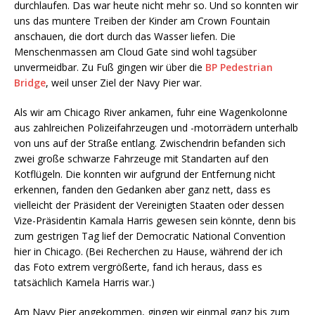
durchlaufen. Das war heute nicht mehr so. Und so konnten wir
uns das muntere Treiben der Kinder am Crown Fountain
anschauen, die dort durch das Wasser liefen. Die
Menschenmassen am Cloud Gate sind wohl tagsüber
unvermeidbar. Zu Fuß gingen wir über die
BP Pedestrian
Bridge
, weil unser Ziel der Navy Pier war.
Als wir am Chicago River ankamen, fuhr eine Wagenkolonne
aus zahlreichen Polizeifahrzeugen und -motorrädern unterhalb
von uns auf der Straße entlang. Zwischendrin befanden sich
zwei große schwarze Fahrzeuge mit Standarten auf den
Kotflügeln. Die konnten wir aufgrund der Entfernung nicht
erkennen, fanden den Gedanken aber ganz nett, dass es
vielleicht der Präsident der Vereinigten Staaten oder dessen
Vize-Präsidentin Kamala Harris gewesen sein könnte, denn bis
zum gestrigen Tag lief der Democratic National Convention
hier in Chicago. (Bei Recherchen zu Hause, während der ich
das Foto extrem vergrößerte, fand ich heraus, dass es
tatsächlich Kamela Harris war.)
Am Navy Pier angekommen, gingen wir einmal ganz bis zum