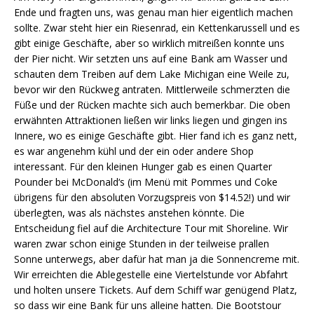
Ende und fragten uns, was genau man hier eigentlich machen
sollte. Zwar steht hier ein Riesenrad, ein Kettenkarussell und es
gibt einige Geschäfte, aber so wirklich mitreißen konnte uns
der Pier nicht. Wir setzten uns auf eine Bank am Wasser und
schauten dem Treiben auf dem Lake Michigan eine Weile zu,
bevor wir den Rückweg antraten. Mittlerweile schmerzten die
Füße und der Rücken machte sich auch bemerkbar. Die oben
erwähnten Attraktionen ließen wir links liegen und gingen ins
Innere, wo es einige Geschäfte gibt. Hier fand ich es ganz nett,
es war angenehm kühl und der ein oder andere Shop
interessant. Für den kleinen Hunger gab es einen Quarter
Pounder bei McDonald‘s (im Menü mit Pommes und Coke
übrigens für den absoluten Vorzugspreis von $14.52!) und wir
überlegten, was als nächstes anstehen könnte. Die
Entscheidung fiel auf die Architecture Tour mit Shoreline. Wir
waren zwar schon einige Stunden in der teilweise prallen
Sonne unterwegs, aber dafür hat man ja die Sonnencreme mit.
Wir erreichten die Ablegestelle eine Viertelstunde vor Abfahrt
und holten unsere Tickets. Auf dem Schiff war genügend Platz,
so dass wir eine Bank für uns alleine hatten. Die Bootstour