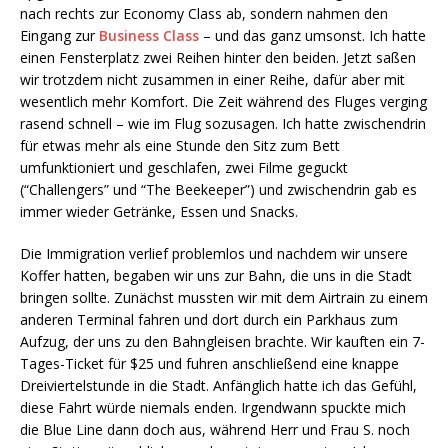
nach rechts zur Economy Class ab, sondern nahmen den
Eingang zur
Business Class
– und das ganz umsonst. Ich hatte
einen Fensterplatz zwei Reihen hinter den beiden. Jetzt saßen
wir trotzdem nicht zusammen in einer Reihe, dafür aber mit
wesentlich mehr Komfort. Die Zeit während des Fluges verging
rasend schnell – wie im Flug sozusagen. Ich hatte zwischendrin
für etwas mehr als eine Stunde den Sitz zum Bett
umfunktioniert und geschlafen, zwei Filme geguckt
(“Challengers” und “The Beekeeper”) und zwischendrin gab es
immer wieder Getränke, Essen und Snacks.
Die Immigration verlief problemlos und nachdem wir unsere
Koffer hatten, begaben wir uns zur Bahn, die uns in die Stadt
bringen sollte. Zunächst mussten wir mit dem Airtrain zu einem
anderen Terminal fahren und dort durch ein Parkhaus zum
Aufzug, der uns zu den Bahngleisen brachte. Wir kauften ein 7-
Tages-Ticket für $25 und fuhren anschließend eine knappe
Dreiviertelstunde in die Stadt. Anfänglich hatte ich das Gefühl,
diese Fahrt würde niemals enden. Irgendwann spuckte mich
die Blue Line dann doch aus, während Herr und Frau S. noch