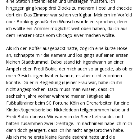
eine Station sitzenblieben und umsteigen mussten. Ich
hingegen ging knapp drei Blocks zu meinem Hotel und checkte
dort ein. Das Zimmer war schon verfügbar. Meinem im Vorfeld
über Booking geäußerten Wunsch wurde entsprochen, denn
ich wollte ein Zimmer möglichst weit oben haben, da ich aus
dem Fenster Fotos vom Chicago River machen wollte.
Als ich den Koffer ausgepackt hatte, zog ich eine kurze Hose
an, schnappte mir die Kamera und los ging‘s auf einen ersten
kleinen Stadtbummel. Dabei stand ich irgendwann an einer
Ampel neben Fredi Bobic, der mich auch so anguckte, als ob er
mein Gesicht irgendwoher kannte, es aber nicht zuordnen
konnte. Da er in Begleitung (s)einer Frau war, habe ich ihn
nicht angesprochen. Dazu muss man wissen, dass ich
sechzehn Jahre vorher während meiner Tätigkeit als
Fußballtrainer beim SC Fortuna Köln an Dreharbeiten für eine
Kinder-/Jugendserie bei Nickelodeon teilgenommen habe und
Fredi Bobic ebenso. Wir waren in der Serie befreundet und
hatten zusammen zwei Drehtage. Im nachhinein habe ich mich
dann doch geärgert, dass ich ihn nicht angesprochen habe.
Als ich meine erste kleine Runde gedreht hatte und die