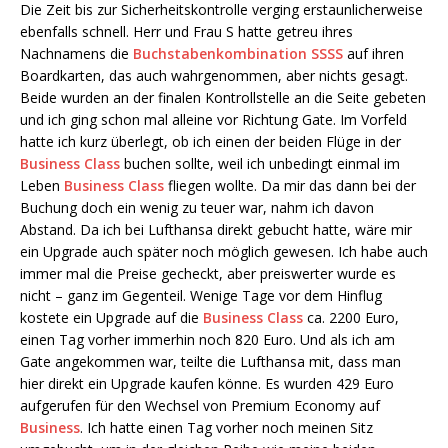
Die Zeit bis zur Sicherheitskontrolle verging erstaunlicherweise
ebenfalls schnell. Herr und Frau S hatte getreu ihres
Nachnamens die
Buchstabenkombination SSSS
auf ihren
Boardkarten, das auch wahrgenommen, aber nichts gesagt.
Beide wurden an der finalen Kontrollstelle an die Seite gebeten
und ich ging schon mal alleine vor Richtung Gate. Im Vorfeld
hatte ich kurz überlegt, ob ich einen der beiden Flüge in der
Business Class
buchen sollte, weil ich unbedingt einmal im
Leben
Business Class
fliegen wollte. Da mir das dann bei der
Buchung doch ein wenig zu teuer war, nahm ich davon
Abstand. Da ich bei Lufthansa direkt gebucht hatte, wäre mir
ein Upgrade auch später noch möglich gewesen. Ich habe auch
immer mal die Preise gecheckt, aber preiswerter wurde es
nicht – ganz im Gegenteil. Wenige Tage vor dem Hinflug
kostete ein Upgrade auf die
Business Class
ca. 2200 Euro,
einen Tag vorher immerhin noch 820 Euro. Und als ich am
Gate angekommen war, teilte die Lufthansa mit, dass man
hier direkt ein Upgrade kaufen könne. Es wurden 429 Euro
aufgerufen für den Wechsel von Premium Economy auf
Business
. Ich hatte einen Tag vorher noch meinen Sitz