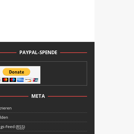
PAYPAL-SPENDE
META
trieren
lden
ags-Feed (
RSS
)