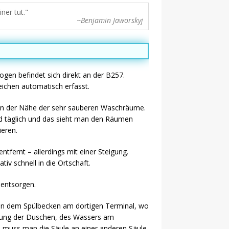
ner tut.
~Benjamin Jaworskyj
gen befindet sich direkt an der B257.
ichen automatisch erfasst.
ich in der Nähe der sehr sauberen Waschräume.
ird täglich und das sieht man den Räumen
ieren.
tfernt – allerdings mit einer Steigung.
v schnell in die Ortschaft.
 entsorgen.
ben dem Spülbecken am dortigen Terminal, wo
utzung der Duschen, des Wassers am
 muss man die Säule an einer anderen Säule