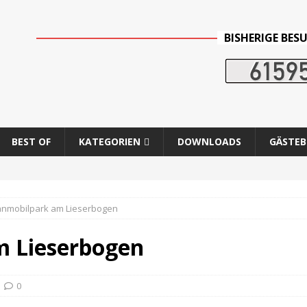
BISHERIGE BES
BEST OF
KATEGORIEN
DOWNLOADS
GÄSTE
nmobilpark am Lieserbogen
 Lieserbogen
0