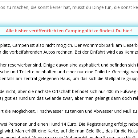
s zu machen, die sonst keiner hat, musst du Dinge tun, die sonst kei
Alle bisher veröffentlichten Campingplätze findest Du hier!
lplatz, Campen ist also nicht möglich. Der Wohnmobilpark am Lieserbo
e vorbeifahrenden Autos rechnen. Bei der Einfahrt wird das Kennze
orher reservierbar sind. Einige davon sind asphaltiert und befinden s
che und Toilette beinhalten und einer nur eine Toilette. Gereinigt w
benfalls am zentral gelegenen Haus, um das sich die Stellplätze grupp
e nicht, aber die nächste Ortschaft befindet sich nur 400 m Fußweg en
 gibt es rund um das Gelände zwar, aber man gelangt dann doch relati
fahrt die Möglichkeit, Frischwasser zu tanken und Abwasser und Müll zu
 zwei Personen und einen Hund 14 Euro. Die Registrierung erfolgt ne
 wird. Man erhält eine Karte, auf die man Geld lädt, das für die N
ms genutzt wird. Wenn man sein Wohnmobil an den Strom anschließt,