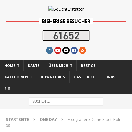
BISHERIGE BESUCHER
HOME
KARTE
ÜBER MICH
BEST OF
KATEGORIEN
DOWNLOADS
GÄSTEBUCH
LINKS
?
STARTSEITE
ONE DAY
Fotografiere Deine Stadt: Köln
(3)