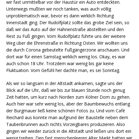
wir fast unmittelbar vor der Haustür ein Auto entdeckten.
Unterwegs mußten wir noch tanken, was auch völlig
unproblematisch war, bevor es dann wirklich Richtung
Innenstadt ging. Der Rudolfplatz sollte das grobe Ziel sein, so
daß wir das Auto auf der Hahnenstraße abstellten und den
Rest zu Fuß gingen. Vom Rudolfplatz führte uns der weitere
Weg über die Ehrenstraße in Richtung Osten. Wir wollten uns
die durch Corona gebeutelte Fußgängerzone anschauen. Und
dort war für einen Samstag wirklich wenig los. Okay, es war
auch schon 18 Uhr. Trotzdem war wenig bis gar keine
Fluktuation. Vom Gefühl her dachte man, es sei Sonntag.
Als wir so langsam in der Altstadt ankamen, sagte uns der
Blick auf die Uhr, daß wir bis zur blauen Stunde noch genug
Zeit hatten, um kurz nach Norden zum Kölner Dom zu gehen.
Auch hier war sehr wenig los, aber der Baumbewuchs entlang
der Burgmauer ließ keine schönen Fotos zu. Und vom Café
Reichard aus konnte man aufgrund der Baustelle neben dem
Taubenbrunnen auch nichts Vorzeigbares produzieren. Also
gingen wir wieder zurück in die Altstadt und ließen uns dort ein
wenig treiben. Den fast menschenleeren Alter Markt hatten wir