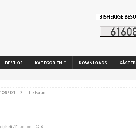
BISHERIGE BES
BEST OF
KATEGORIEN
DOWNLOADS
GÄSTE
OTOSPOT
The Forum
igkeit / Fotospot
0