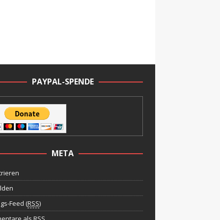
PAYPAL-SPENDE
META
trieren
lden
ags-Feed (
RSS
)
entare als
RSS