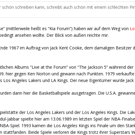
 schön schreiben kann, schreibt auch schön mit einem schlechten Pin
” (mittlerweile heißt es “Kia Forum”) haben wir auf dem Weg von
Lo
edingt ansehen wollte. Der Blick von außen reichte mir.
nde 1967 im Auftrag von Jack Kent Cooke, dem damaligen Besitzer d
tlichen Albums “Live at the Forum” von “The Jackson 5” während der
. hier gegen Ken Norton und gewann nach Punkten. 1979 verkaufte 
es Los Angeles Lakers und LA Kings. Der neue Eigentümer wurde Jack
den dann hier die Basketballspiele ausgetragen. Die U.S.A. gewann
elstätte der Los Angeles Lakers und der Los Angeles Kings. Die Laker
l-Jabbar spielte hier am 13.06.1989 im letzten Spiel der NBA-Finals
es NBA-Spiel. 1993 kamen die Los Angeles Kings ins Finale um den Sta
n stattfanden. Beide Spiele verloren die Kings trotz ihrer Superstars 