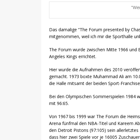
Wer
Das damalige “The Forum presented by Chase
mitgenommen, weil ich mir die Sporthalle unb
The Forum wurde zwischen Mitte 1966 und E
Angeles Kings errichtet.
Hier wurde die Aufnahmen des 2010 veröffen
gemacht. 1973 boxte Muhammad Ali am 10.09
die Halle mitsamt der beiden Sport-Franchis
Bei den Olympischen Sommerspielen 1984 wur
mit 96:65.
Von 1967 bis 1999 war The Forum die Heimspi
Arena fünfmal den NBA-Titel und Kareem Abdu
den Detroit Pistons (97:105) sein allerletzt
dass hier zwei Spiele vor je 16005 Zuschauer