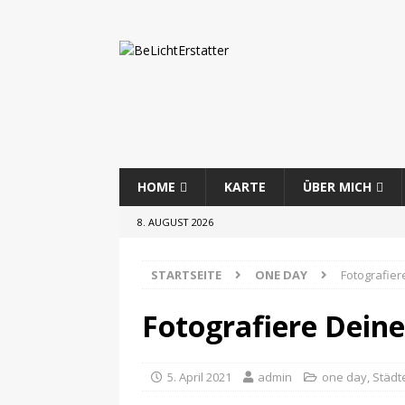
HOME
KARTE
ÜBER MICH
8. AUGUST 2026
STARTSEITE
ONE DAY
Fotografiere
Fotografiere Deine 
5. April 2021
admin
one day
,
Städt