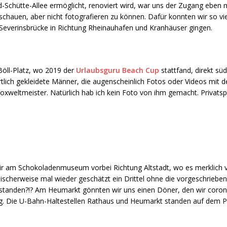
-Schütte-Allee ermöglicht, renoviert wird, war uns der Zugang eben n
auen, aber nicht fotografieren zu können. Dafür konnten wir so viele
Severinsbrücke in Richtung Rheinauhafen und Kranhäuser gingen.
Böll-Platz, wo 2019 der
Urlaubsguru Beach Cup
stattfand, direkt sü
tlich gekleidete Männer, die augenscheinlich Fotos oder Videos mit 
Boxweltmeister. Natürlich hab ich kein Foto von ihm gemacht. Privat
n wir am Schokoladenmuseum vorbei Richtung Altstadt, wo es merklich
cherweise mal wieder geschätzt ein Drittel ohne die vorgeschriebe
erstanden?!? Am Heumarkt gönnten wir uns einen Döner, den wir cor
ng. Die U-Bahn-Haltestellen Rathaus und Heumarkt standen auf dem