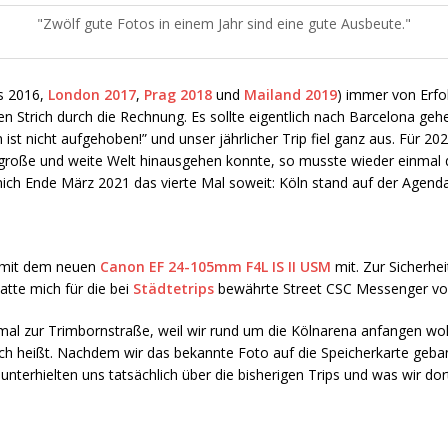
Zwölf gute Fotos in einem Jahr sind eine gute Ausbeute.
is 2016,
London 2017
,
Prag 2018
und
Mailand 2019
) immer von Erfo
en Strich durch die Rechnung. Es sollte eigentlich nach Barcelona ge
st nicht aufgehoben!” und unser jährlicher Trip fiel ganz aus. Für 2
große und weite Welt hinausgehen konnte, so musste wieder einmal 
ich Ende März 2021 das vierte Mal soweit: Köln stand auf der Agenda
mit dem neuen
Canon EF 24-105mm F4L IS II USM
mit. Zur Sicherhe
hatte mich für die bei
Städtetrips
bewährte Street CSC Messenger vo
nmal zur Trimbornstraße, weil wir rund um die Kölnarena anfangen wol
ich heißt. Nachdem wir das bekannte Foto auf die Speicherkarte geban
terhielten uns tatsächlich über die bisherigen Trips und was wir dort 