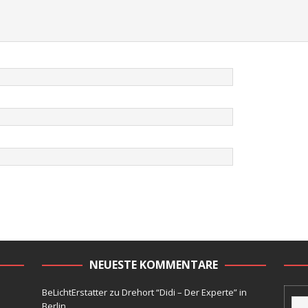
NEUESTE KOMMENTARE
BeLichtErstatter
zu
Drehort “Didi – Der Experte” in
Berlin